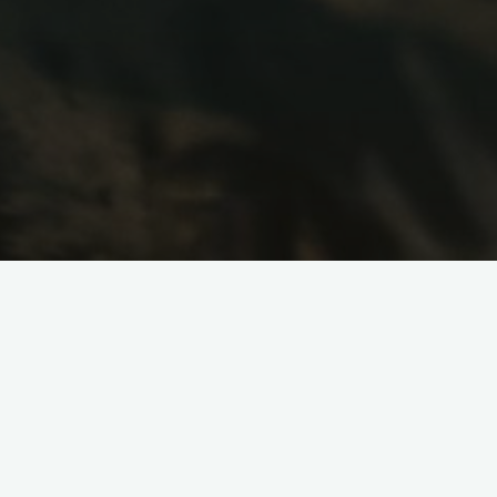
Grille domowej roboty
Nie musisz wcale decydować się na sklepo
domowym zaciszu. Równie dobrze możes
domowej roboty. Jak je wykonać? Podpowi
Istnieje cała masa wielorakich rodzajów 