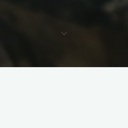
we grille, które będą Ci należycie służyły w Twym
z zainwestować we własnoręcznie wykonywane grille
emy to poniżej! Zacznijmy jednak od samego początku.
materiałów, z jakich można wykonywać swoje osobiste,