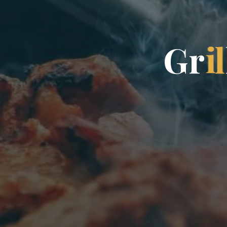
G
r
i
l