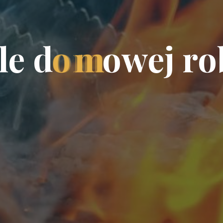
l
e
d
o
m
o
w
e
j
r
o