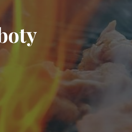
b
o
t
y