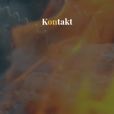
K
o
n
t
a
k
t