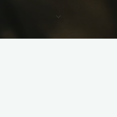
Kontakt
Za pośrednictwem naszego serwisu mogą Państwo
zapoznać się z naszą ofertą charakterystycznych grillów
ogrodowych. Wszelkich niezbędnych do wyboru
odpowiedniego, optymalnego dla Państwa modelu,
dowiedzą się Państwo bezpośrednio z naszej strony www,
ale też od naszego personelu. Serdecznie zachęcamy do
nawiązania kontaktu wszystkich zainteresowanych.
Elizeusz Meller
tel. 502 420 214