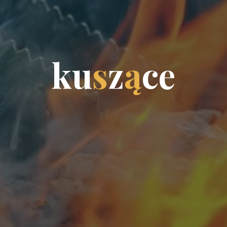
k
u
s
z
ą
c
e